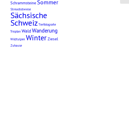
Sommer
Schrammsteine
Streuobstwiese
Sächsische
Schweiz
Tierfotografie
Wanderung
Wald
Trioplan
Winter
Ziesel
Wildtulpen
Zuhause