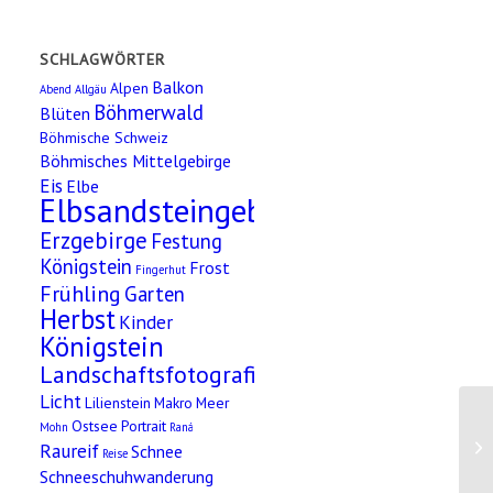
SCHLAGWÖRTER
Balkon
Alpen
Abend
Allgäu
Böhmerwald
Blüten
Böhmische Schweiz
Böhmisches Mittelgebirge
Eis
Elbe
Elbsandsteingebirge
Erzgebirge
Festung
Königstein
Frost
Fingerhut
Frühling
Garten
Herbst
Kinder
Königstein
Landschaftsfotografie
Licht
Lilienstein
Makro
Meer
Ostsee
Portrait
Mohn
Raná
Raureif
Schnee
Reise
Schneeschuhwanderung