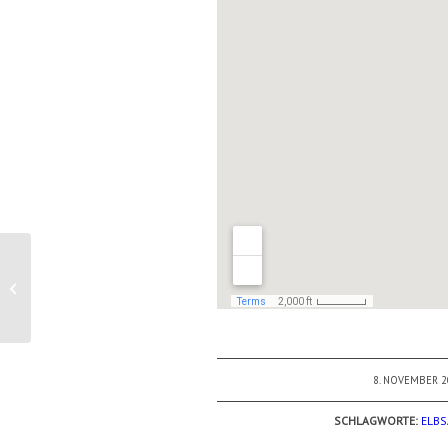
Herbstlicher
Gabrielensteig in der
Böhmischen Schweiz
8. NOVEMBER 2
/
SCHLAGWORTE:
ELBS