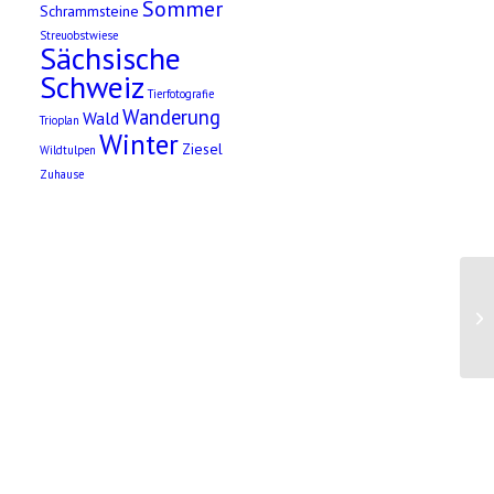
Sommer
Schrammsteine
Streuobstwiese
Sächsische
Schweiz
Tierfotografie
Wanderung
Wald
Trioplan
Winter
Ziesel
Wildtulpen
Zuhause