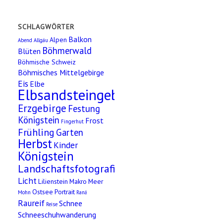
SCHLAGWÖRTER
Balkon
Alpen
Abend
Allgäu
Böhmerwald
Blüten
Böhmische Schweiz
Böhmisches Mittelgebirge
Eis
Elbe
Elbsandsteingebirge
Erzgebirge
Festung
Königstein
Frost
Fingerhut
Frühling
Garten
Herbst
Kinder
Königstein
Landschaftsfotografie
Licht
Lilienstein
Makro
Meer
Ostsee
Portrait
Mohn
Raná
Raureif
Schnee
Reise
Schneeschuhwanderung