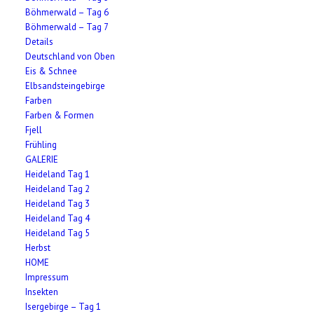
Böhmerwald – Tag 6
Böhmerwald – Tag 7
Details
Deutschland von Oben
Eis & Schnee
Elbsandsteingebirge
Farben
Farben & Formen
Fjell
Frühling
GALERIE
Heideland Tag 1
Heideland Tag 2
Heideland Tag 3
Heideland Tag 4
Heideland Tag 5
Herbst
HOME
Impressum
Insekten
Isergebirge – Tag 1